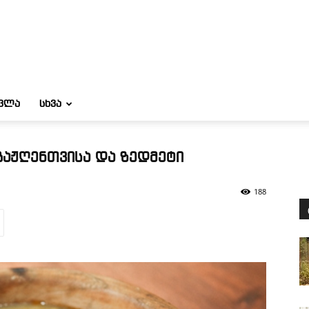
ᲝᲕᲚᲐ
ᲡᲮᲕᲐ
გაჟღენთვისა და ზედმეტი
188