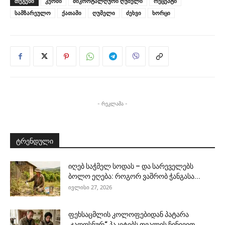
ᲗᲔᲒᲔᲑᲘ
კერძი
მიკროტალღური ღუმელი
რეცეპტი
სამზარეულო
ქათამი
ღუმელი
ძეხვი
ხორცი
- რეკლამა -
ტრენდული
იღებ საჭმელ სოდას – და სარეველებს
ბოლო ეღება: როგორ ვაშრობ ჭანგასა...
ივლისი 27, 2026
ფეხსაცმლის კოლოფებიდან პატარა
„ჯადოსნურ“ პაკეტებს თვალის ჩინივით