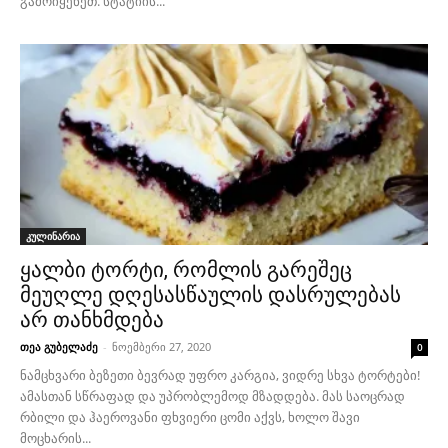
გამოიყენეთ. სტატიის...
კულინარია
ყალბი ტორტი, რომლის გარეშეც
მეუღლე დღესასწაულის დასრულებას
არ თანხმდება
თეა გუბელაძე
-
ნოემბერი 27, 2020
0
ნამცხვარი ბეზეთი ბევრად უფრო კარგია, ვიდრე სხვა ტორტები!
ამასთან სწრაფად და უპრობლემოდ მზადდება. მას საოცრად
რბილი და ჰაეროვანი ფხვიერი ცომი აქვს, ხოლო შავი
მოცხარის...