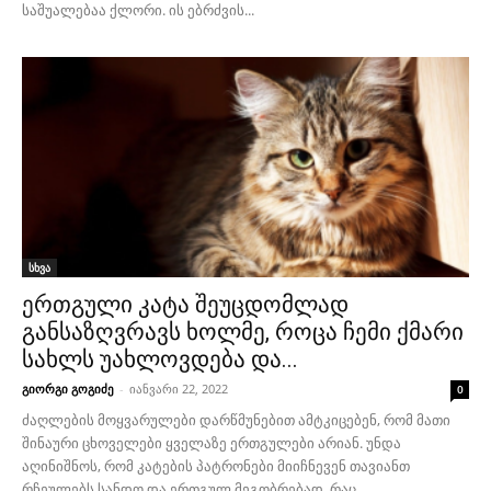
საშუალებაა ქლორი. ის ებრძვის...
სხვა
ერთგული კატა შეუცდომლად
განსაზღვრავს ხოლმე, როცა ჩემი ქმარი
სახლს უახლოვდება და...
გიორგი გოგიძე
-
იანვარი 22, 2022
0
ძაღლების მოყვარულები დარწმუნებით ამტკიცებენ, რომ მათი
შინაური ცხოველები ყველაზე ერთგულები არიან. უნდა
აღინიშნოს, რომ კატების პატრონები მიიჩნევენ თავიანთ
რჩეულებს სანდო და ერთგულ მეგობრებად, რაც...