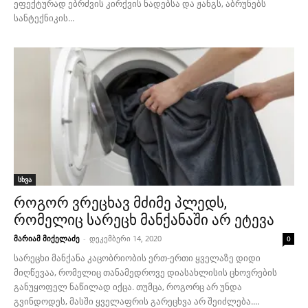
ეფექტურად ებრძვის კირქვის ნადებსა და ჟანგს, აბრუნებს
სანტექნიკის...
სხვა
როგორ ვრეცხავ მძიმე პლედს,
რომელიც სარეცხ მანქანაში არ ეტევა
მარიამ მიქელაძე
-
დეკემბერი 14, 2020
0
სარეცხი მანქანა კაცობრიობის ერთ-ერთი ყველაზე დიდი
მიღწევაა, რომელიც თანამედროვე დიასახლისის ცხოვრების
განუყოფელ ნაწილად იქცა. თუმცა, როგორც არ უნდა
გვინდოდეს, მასში ყველაფრის გარეცხვა არ შეიძლება....