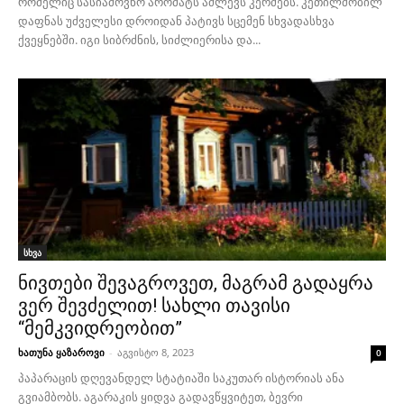
რომელიც სასიამოვნო არომატს აძლევს კერძებს. კეთილშობილ
დაფნას უძველესი დროიდან პატივს სცემენ სხვადასხვა
ქვეყნებში. იგი სიბრძნის, სიძლიერისა და...
სხვა
ნივთები შევაგროვეთ, მაგრამ გადაყრა
ვერ შევძელით! სახლი თავისი
“მემკვიდრეობით”
ხათუნა ყაზაროვი
-
აგვისტო 8, 2023
0
პაპარაცის დღევანდელ სტატიაში საკუთარ ისტორიას ანა
გვიამბობს. აგარაკის ყიდვა გადავწყვიტეთ, ბევრი