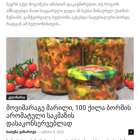
ბევრს აქვს მოგონება იმასთან დაკავშირებით, თუ როგორ
ამზადებდა მათი საყვარელი დედა ან ბებია შინაურულ ქათმის
წვნიანს. გამჭვირვალე ბულიონს ავსებდა ნატურალური ხორცი,
რადგან ამ ბულიონისთვის...
კულინარია
მოვიმარაგე მარილი, 100 ქილა ბორშის
არომატული საკმაზის
დასაკონსერვებლად
ხათუნა ყაზაროვი
-
ივნისი 8, 2022
0