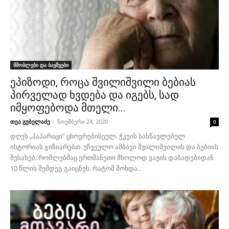
მშობლები და ბავშვები
ეპიზოდი, როცა შვილიშვილი ბებიას
პირველად ხვდება და იგებს, სად
იმყოფებოდა მთელი...
თეა გუბელაძე
-
ნოემბერი 24, 2020
0
დღეს „პაპარაცი“ ცხოვრებისეულ, ჭკუის სასწავლებელ
ისტორიას გიზიარებთ. უჩვეულო ამბავი შვილიშვილის და ბებიის
შესახებ, რომლებმაც ერთმანეთი მხოლოდ ვაჟის დაბადებიდან
10 წლის შემდეგ გაიცნეს. რატომ მოხდა...