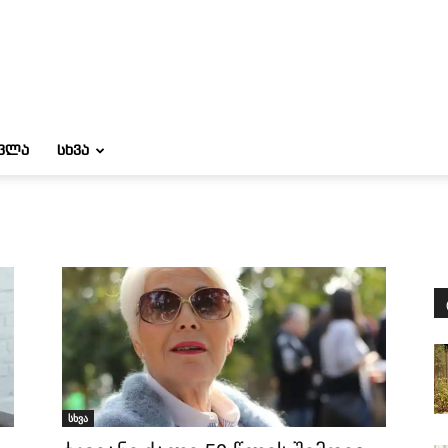
ᲝᲕᲚᲐ
ᲡᲮᲕᲐ
სხვა