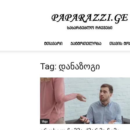
სასარგებლო
რჩევები
ᲛᲗᲐᲕᲐᲠᲘ
ᲯᲐᲜᲛᲠᲗᲔᲚᲝᲑᲐ
ᲗᲐᲕᲘᲡ Მ
Tag: დანაზოგი
სხვა