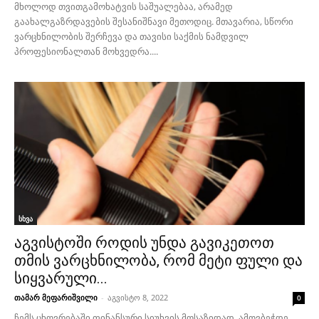
მხოლოდ თვითგამოხატვის საშუალებაა, არამედ
გაახალგაზრდავების შესანიშნავი მეთოდიც. მთავარია, სწორი
ვარცხნილობის შერჩევა და თავისი საქმის ნამდვილ
პროფესიონალთან მოხვედრა....
სხვა
აგვისტოში როდის უნდა გავიკეთოთ
თმის ვარცხნილობა, რომ მეტი ფული და
სიყვარული...
თამარ მეფარიშვილი
-
აგვისტო 8, 2022
0
ჩემს ცხოვრებაში ფინანსური სიუხვის მოსაზიდად, ამოვბეჭდე