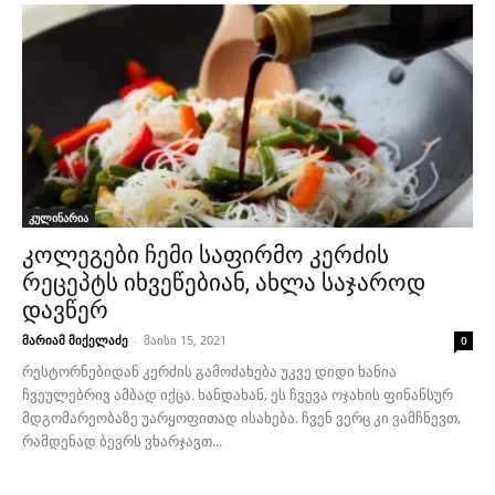
კულინარია
კოლეგები ჩემი საფირმო კერძის
რეცეპტს იხვეწებიან, ახლა საჯაროდ
დავწერ
მარიამ მიქელაძე
-
მაისი 15, 2021
0
რესტორნებიდან კერძის გამოძახება უკვე დიდი ხანია
ჩვეულებრივ ამბად იქცა. ხანდახან, ეს ჩვევა ოჯახის ფინანსურ
მდგომარეობაზე უარყოფითად ისახება. ჩვენ ვერც კი ვამჩნევთ,
რამდენად ბევრს ვხარჯავთ...