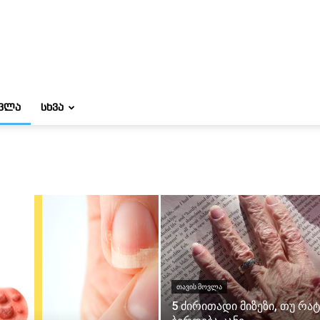
ᲝᲕᲚᲐ
ᲡᲮᲕᲐ
ᲗᲐᲕᲘᲡ ᲛᲝᲕᲚᲐ
5 ძირითადი მიზეზი, თუ რა