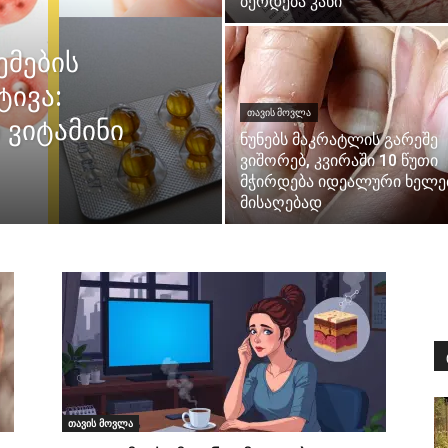
ბერდება კანი
ემების
ტივა:
ᲗᲐᲕᲘᲡ ᲛᲝᲕᲚᲐ
ვიტამინი
ნუნებს მაკრატლის გარეშე
ვიშორებ, კვირაში 10 წუთი
მჭირდება იდეალური ხელე
მისაღებად
თავის მოვლა