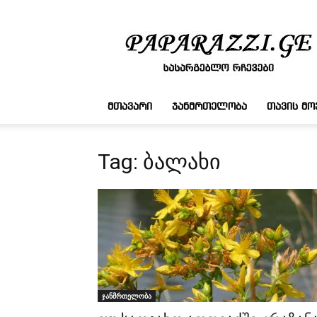
სასარგებლო
რჩევები
ᲛᲗᲐᲕᲐᲠᲘ
ᲯᲐᲜᲛᲠᲗᲔᲚᲝᲑᲐ
ᲗᲐᲕᲘᲡ Მ
Tag: ბალახი
ჯანმრთელობა