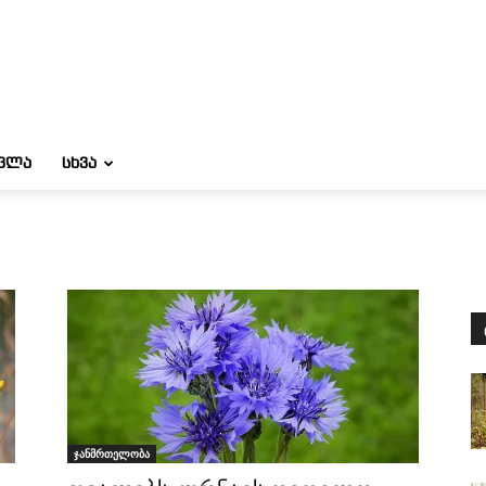
ᲝᲕᲚᲐ
ᲡᲮᲕᲐ
ჯანმრთელობა