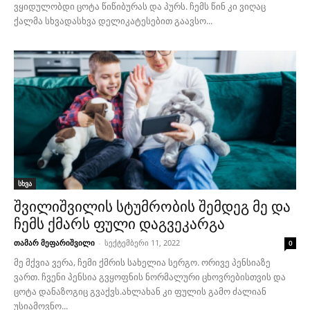
ვყიდულობდი ცოტა წიწიბურას და პურს. ჩემს წინ კი ვიღაც
ქალმა სხვადასხვა დელიკატესებით გაავსო...
სხვა
შვილიშვილის სტუმრობის შემდეგ მე და
ჩემს ქმარს ფული დაგვეკარგა
თამარ მეფარიშვილი
-
სექტემბერი 11, 2022
0
მე მქვია ვერა, ჩემი ქმრის სახელია სერგო. ორივე პენსიაზე
ვართ. ჩვენი პენსია გვყოფნის ნორმალური ცხოვრებისთვის და
ცოტა დანაზოგიც გვაქვს.ახლახან კი ფულის გამო ძალიან
უსიამოვნო...