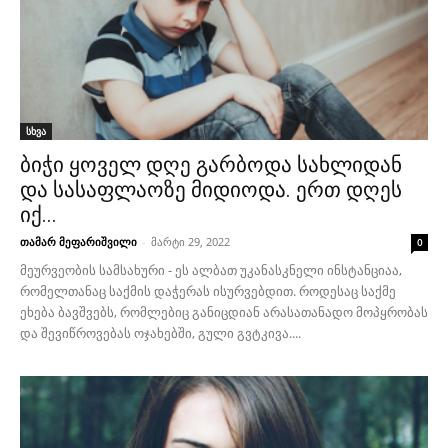
სხვა
ბიჭი ყოველ დღე გარბოდა სახლიდან
და სასაფლაოზე მიდიოდა. ერთ დღეს
იქ...
თამარ მეფარიშვილი
-
მარტი 29, 2022
0
მეურვეობის სამსახური - ეს ალბათ უკანასკნელი ინსტანციაა,
რომელთანაც საქმის დაჭერას ისურვებდით. როდესაც საქმე
ეხება ბავშვებს, რომლებიც განიცდიან არასათანადო მოპყრობას
და შევიწროვებას ოჯახებში, გული გვტკივა....