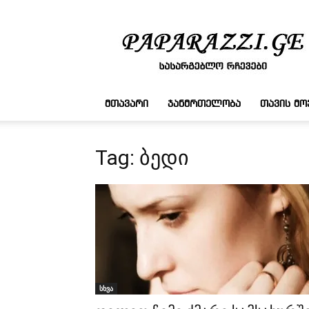
სასარგებლო
რჩევები
ᲛᲗᲐᲕᲐᲠᲘ
ᲯᲐᲜᲛᲠᲗᲔᲚᲝᲑᲐ
ᲗᲐᲕᲘᲡ Მ
Tag: ბედი
სხვა