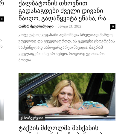
არ
ქალბატონის თხოვნით
გადასაგდები ძველი დივანი
წაიღო, გადაწყვიტა ენახა, რა...
0
თამარ მეფარიშვილი
-
მარტი 21, 2022
0
კოტე უცხო ქვეყანაში აღმოჩნდა სრულიად მარტო,
ა
უფულოდ და უყველაფროდ. ის უკეთესი ცხოვრების
ს,
საძებნელად საზღვარგარეთ წავიდა, მაგრამ
ყველაფერი ისე არ აეწყო, როგორც ეგონა. რა
მოხდა...
ეს საინტერესოა
ტაქსის მძღოლმა მანქანის