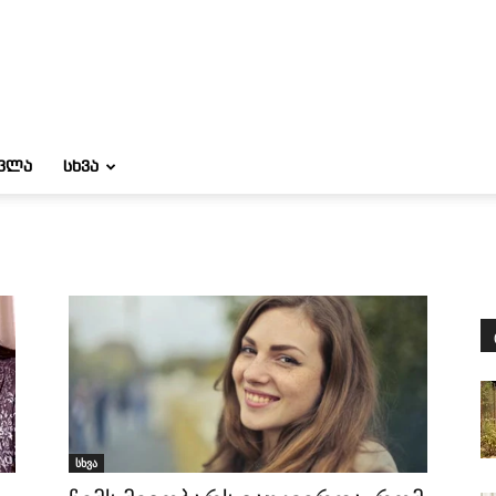
ᲝᲕᲚᲐ
ᲡᲮᲕᲐ
სხვა