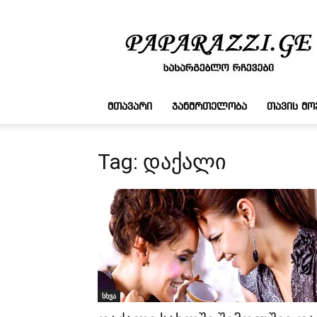
სასარგებლო
რჩევები
ᲛᲗᲐᲕᲐᲠᲘ
ᲯᲐᲜᲛᲠᲗᲔᲚᲝᲑᲐ
ᲗᲐᲕᲘᲡ Მ
Tag: დაქალი
სხვა