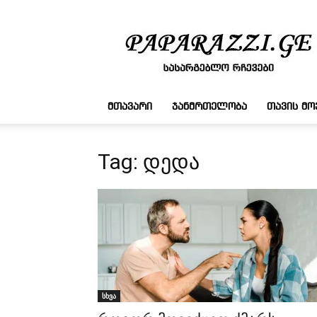
სასარგებლო
რჩევები
ᲛᲗᲐᲕᲐᲠᲘ
ᲯᲐᲜᲛᲠᲗᲔᲚᲝᲑᲐ
ᲗᲐᲕᲘᲡ Მ
Tag: დედა
სხვა