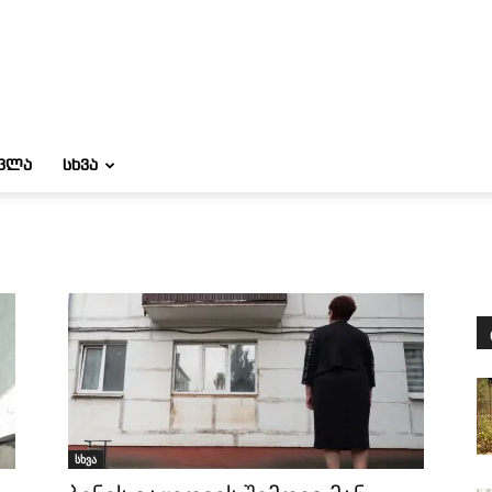
ᲝᲕᲚᲐ
ᲡᲮᲕᲐ
სხვა