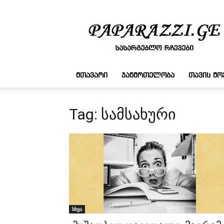
სასარგებლო
რჩევები
ᲛᲗᲐᲕᲐᲠᲘ
ᲯᲐᲜᲛᲠᲗᲔᲚᲝᲑᲐ
ᲗᲐᲕᲘᲡ Მ
Tag: სამსახური
სხვა