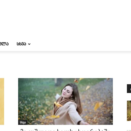
ᲝᲕᲚᲐ
ᲡᲮᲕᲐ
სხვა