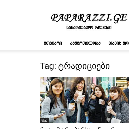
სასარგებლო
რჩევები
ᲛᲗᲐᲕᲐᲠᲘ
ᲯᲐᲜᲛᲠᲗᲔᲚᲝᲑᲐ
ᲗᲐᲕᲘᲡ Მ
Tag: ტრადიციები
სხვა