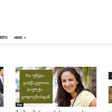
ᲝᲕᲚᲐ
ᲡᲮᲕᲐ
სხვა