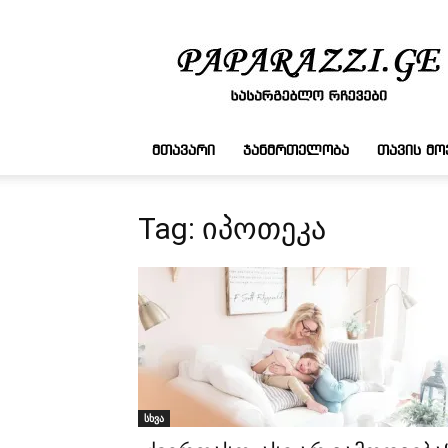
სასარგებლო
რჩევები
ᲛᲗᲐᲕᲐᲠᲘ
ᲯᲐᲜᲛᲠᲗᲔᲚᲝᲑᲐ
ᲗᲐᲕᲘᲡ Მ
Tag: იპოთეკა
სხვა