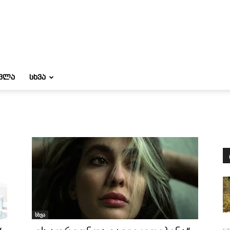
ᲝᲕᲚᲐ
ᲡᲮᲕᲐ
სხვა