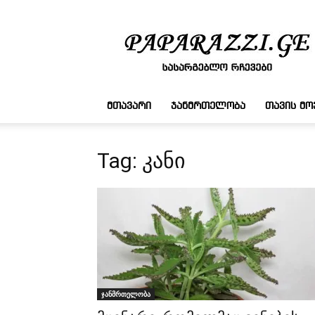
სასარგებლო
რჩევები
ᲛᲗᲐᲕᲐᲠᲘ
ᲯᲐᲜᲛᲠᲗᲔᲚᲝᲑᲐ
ᲗᲐᲕᲘᲡ Მ
Tag: კანი
ჯანმრთელობა