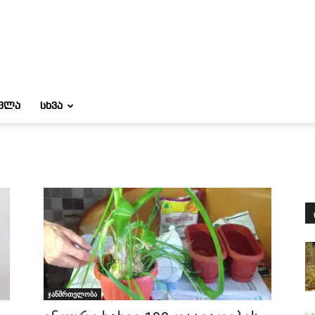
ᲝᲕᲚᲐ
ᲡᲮᲕᲐ
ჯანმრთელობა