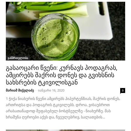
ჯანმრთელობა
გასაოცარი წვენი: კურნავს პოდაგრას,
ამცირებს შაქრის დონეს და გვიხსნის
სახსრების ტკივილისგან
მარიამ მიქელაძე
-
იანვარი 16, 2020
0
1 ჭიქა ნიახურის წვენი ამცირებს ჰიპერტენზიას, შაქრის დონეს,
ართრიტსა და პოდაგრის ტკივილებს. დროა, ვისაუბროთ
არასათანადოდ შეფასებულ ბოსტნეულზე - ნიახურზე. მას
ხრაშუნა ღეროები აქვს და, ჩვეულებრივ, სალათების...