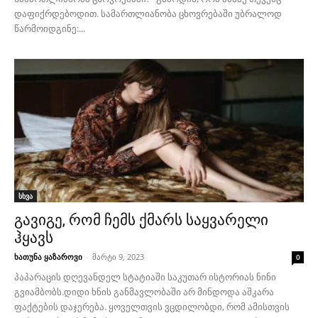
დაფიქრდებოდით. სამართლიანობა ცხოვრებაში უბრალოდ
წარმოიდგინე:...
სხვა
გავიგე, რომ ჩემს ქმარს საყვარელი
ჰყავს
ხათუნა ყაზაროვი
-
მარტი 9, 2023
0
პაპარაცის დღევანდელ სტატიაში საკუთარ ისტორიას ნინი
გვიამბობს.დიდი ხნის განმავლობაში არ მინდოდა აშკარა
ფაქტების დაჯერება. ყოველთვის ვცდილობდი, რომ ამისთვის