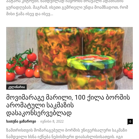
პატარა კიტრები, ნამდვილად იპყრობს მრავალი ადამიანის
ყურადღებას. მაგრამ, ისეთი გემრიელი უნდა მოამზადოთ, რომ
მისი ჭამა ისევ და ისევ...
კულინარია
მოვიმარაგე მარილი, 100 ქილა ბორშის
არომატული საკმაზის
დასაკონსერვებლად
ხათუნა ყაზაროვი
-
ივნისი 8, 2022
0
ზამთრისთვის მომარაგებული ბორშის უნივერსალური საკმაზი
ნამდვილი ხსნა იქნება ნებისმიერი დიასახლისისათვის. იგი