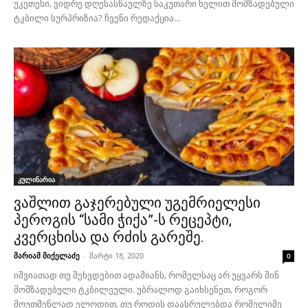
უკეთესი, ვიდრე დღესასწაულზე საკუთარი ხელით მომზადებული
ტკბილი სურპრიზია? ჩვენი რედაქცია...
კულინარია
ვაშლით გაჯერებული უგემრიელესი
პეროგის “სამი ჭიქა”-ს რეცეპტი,
კვერცხისა და რძის გარეშე.
მარიამ მიქელაძე
-
მარტი 18, 2020
0
იშვიათად თუ შეხვდებით ადამიანს, რომელსაც არ უყვარს შინ
მომზადებული ტკბილეული. უბრალოდ გაიხსენეთ, როგორ
მოუთმენლად ელოდით, თუ როდის დაასრულებდა რომელიმე