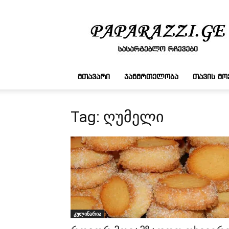
სასარგებლო
რჩევები
ᲛᲗᲐᲕᲐᲠᲘ
ᲯᲐᲜᲛᲠᲗᲔᲚᲝᲑᲐ
ᲗᲐᲕᲘᲡ Მ
Tag: ღუმელი
კულინარია