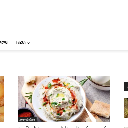
ᲝᲕᲚᲐ
ᲡᲮᲕᲐ
კულინარია