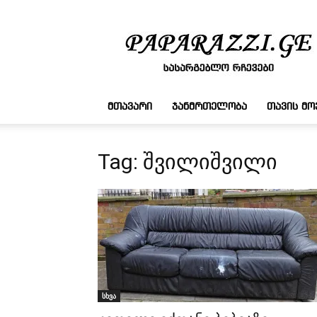
სასარგებლო
რჩევები
ᲛᲗᲐᲕᲐᲠᲘ
ᲯᲐᲜᲛᲠᲗᲔᲚᲝᲑᲐ
ᲗᲐᲕᲘᲡ Მ
Tag: შვილიშვილი
სხვა