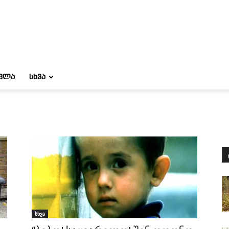
ᲝᲕᲚᲐ
ᲡᲮᲕᲐ
სხვა