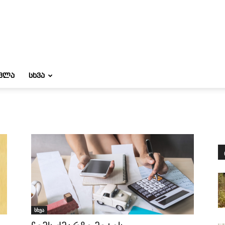
ᲝᲕᲚᲐ
ᲡᲮᲕᲐ
სხვა