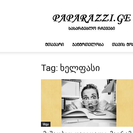
სასარგებლო
რჩევები
ᲛᲗᲐᲕᲐᲠᲘ
ᲯᲐᲜᲛᲠᲗᲔᲚᲝᲑᲐ
ᲗᲐᲕᲘᲡ Მ
Tag: ხელფასი
სხვა