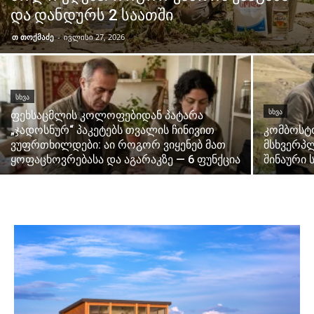
და დანდურს 2 საათში
თ თოქმაძე
-
ივლისი 27, 2026
ᲡᲮᲕᲐ
ᲡᲮᲕᲐ
ფეხსაცმლის კოლოფებიდან პატარა
„ჯადოსნურ“ პაკეტებს თვალის ჩინივით
კომბოსტ
ვუფრთხილდები: აი როგორ ვიყენებ მათ
მსხვერპლ
ყოფაცხოვრებასა და აგარაკზე — 6 ფუნქცია
შინაური 