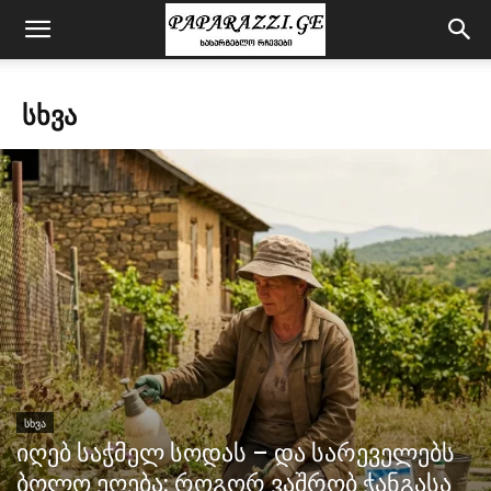
ᲡᲮᲕᲐ
ᲡᲮᲕᲐ
იღებ საჭმელ სოდას – და სარეველებს
ბოლო ეღება: როგორ ვაშრობ ჭანგასა