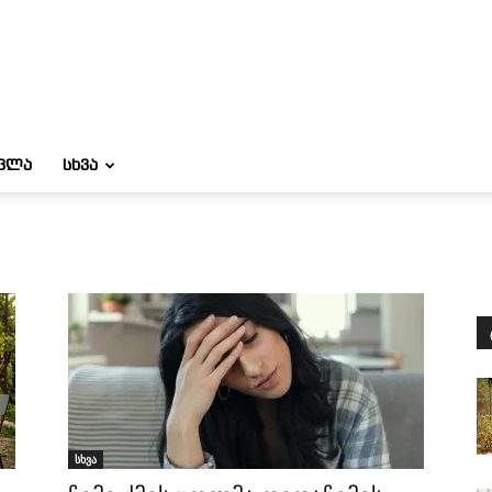
ᲝᲕᲚᲐ
ᲡᲮᲕᲐ
სხვა