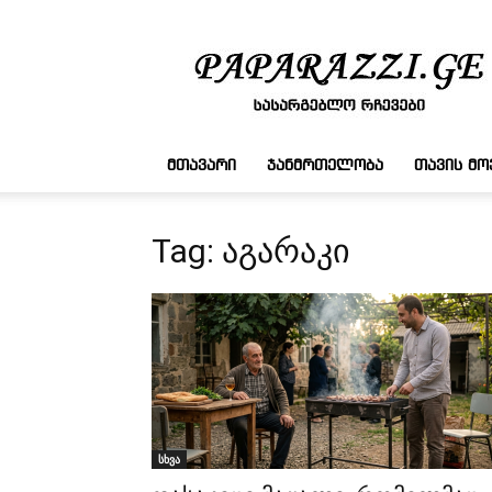
სასარგებლო
რჩევები
ᲛᲗᲐᲕᲐᲠᲘ
ᲯᲐᲜᲛᲠᲗᲔᲚᲝᲑᲐ
ᲗᲐᲕᲘᲡ Მ
Tag: აგარაკი
სხვა