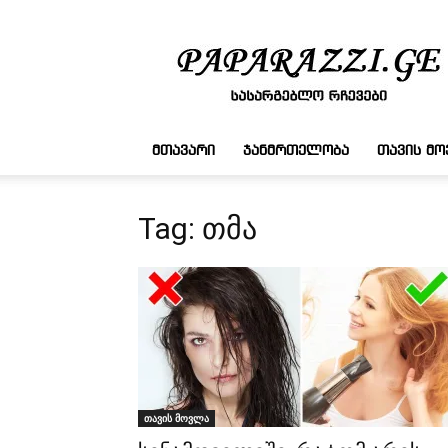
სასარგებლო
რჩევები
ᲛᲗᲐᲕᲐᲠᲘ
ᲯᲐᲜᲛᲠᲗᲔᲚᲝᲑᲐ
ᲗᲐᲕᲘᲡ Მ
Tag: თმა
თავის მოვლა