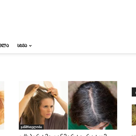
ᲝᲕᲚᲐ
ᲡᲮᲕᲐ
ჯანმრთელობა