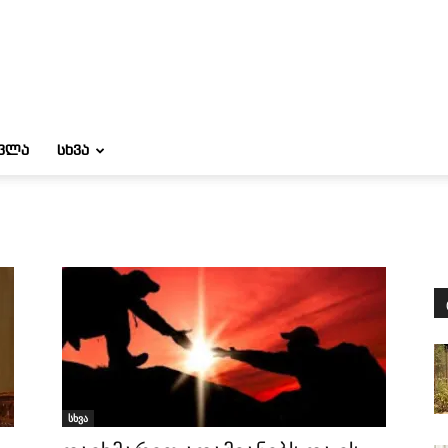
ᲝᲕᲚᲐ
ᲡᲮᲕᲐ
სხვა