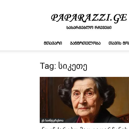
სასარგებლო
რჩევები
ᲛᲗᲐᲕᲐᲠᲘ
ᲯᲐᲜᲛᲠᲗᲔᲚᲝᲑᲐ
ᲗᲐᲕᲘᲡ Მ
Tag: სიკეთე
ეს საინტერესოა