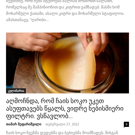
შევნიშნე, რომ ჩემს სტუმრებს ძალიან მოსწონთ სალათი,
რომელსაც მე შამპინიონით და კიტრით ვამზადებ. მასში ხომ
მოხარშული ქათამი, ახალი კიტრი და მოხარშული სტაფილოა.
ამასთანავე, "ღარიბი...
კულინარია
აღმოჩნდა, რომ ჩაის სოკო უკეთ
ასუფთავებს წყალს, ვიდრე ნებისმიერი
ფილტრი. ვსწავლობ...
თამარ მეფარიშვილი
-
თებერვალი 27, 2022
0
ჩაის სოკო ჩვენმა დედებმა და ბებიებმა მოამზადეს. მისგან