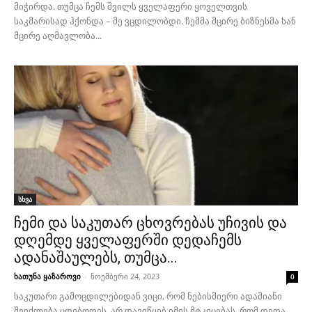
მიჭირდა. თუმცა ჩემს შვილს ყველაფერი ყოველთვის
საკმარისად ჰქონდა – მე ვცდილობდი. ჩემმა მცირე ბიზნესმა ხან
მცირე აღმავლობა...
სხვა
ჩემი და საკუთარ ცხოვრებას უჩივის და
დღემდე ყველაფერში დედაჩემს
ადანაშაულებს, თუმცა...
ხათუნა ყაზაროვი
-
ნოემბერი 24, 2023
0
საკუთარი გამოცდილებიდან ვიცი, რომ ნებისმიერი ადამიანი
შეიძლება ცდებოდეს. არ დავიწყებ იმის მტკიცებას, რომ დედა