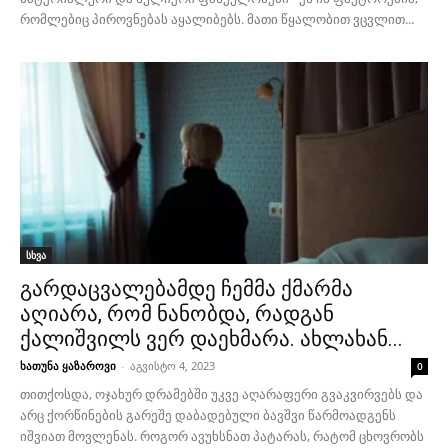
რომლებიც პიროვნებას აყალიბებს. მათი წყალობით ვცვლით...
სხვა
გარდაცვალებამდე ჩემმა ქმარმა
აღიარა, რომ ნანობდა, რადგან
ქალიშვილს ვერ დაეხმარა. ახლახან...
ხათუნა ყაზაროვი
-
აგვისტო 4, 2023
0
თითქოსდა, ოჯახურ დრამებში უკვე აღარაფერი გვაკვირვებს და
არც ქორწინების გარეშე დაბადებული ბავშვი წარმოადგენს
იშვიათ მოვლენას. როგორ ავუხსნათ პატარას, რატომ ცხოვრობს