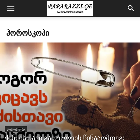
ᲰᲝᲠᲝᲡᲙᲝᲞᲘ
ᲰᲝᲠᲝᲡᲙᲝᲞᲘ
ქინძისთავი გათვალვის წინააღმდეგ: