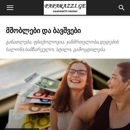
ᲛᲨᲝᲑᲚᲔᲑᲘ ᲓᲐ ᲑᲐᲕᲨᲕᲔᲑᲘ
განათლება, ფსიქოლოგია, ჯანმრთელობა,დედების
სალონი,სამზარეულო, სტილი, გამოცდილება.