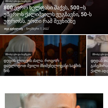
ᲛᲨᲝᲑᲚᲔᲑᲘ ᲓᲐ ᲑᲐᲕᲨᲕᲔᲑᲘ
800 ევრო ხელფასი მაქვს, 500–ს
უმცროს ქალიშვილს ვუგზავნი, 50-ს
უფროსს. ერთი რამ შევნიშნე
თეა გუბელაძე
-
ნოემბერი 7, 2022
ᲛᲨᲝᲑᲚᲔᲑᲘ ᲓᲐ ᲑᲐᲕᲨᲕᲔᲑᲘ
ᲛᲨᲝᲑᲚᲔᲑᲘ ᲓᲐ 
დედის ლოცვის ძალა. როგორ
დედას თ
დავლოცოთ შვილი მნიშვნელოვანი საქმის
განგმირა
წინ
ქალი ად