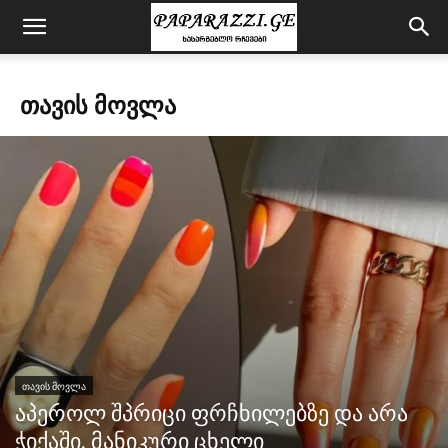
ᲗᲐᲕᲘᲡ ᲛᲝᲕᲚᲐ
ᲗᲐᲕᲘᲡ ᲛᲝᲕᲚᲐ
აპეროლ შპრიცი ფრჩხილებზე და არა
ჭიქაში. მანიკური ცხელი