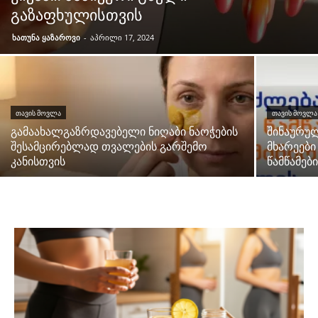
გაზაფხულისთვის
ხათუნა ყაზაროვი
-
აპრილი 17, 2024
ᲗᲐᲕᲘᲡ ᲛᲝᲕᲚᲐ
ᲗᲐᲕᲘᲡ ᲛᲝᲕᲚᲐ
გამაახალგაზრდავებელი ნიღაბი ნაოჭების
შინაურუ
შესამცირებლად თვალების გარშემო
მხარეებ
კანისთვის
წამწამებ