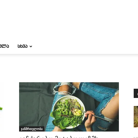
ᲝᲕᲚᲐ
ᲡᲮᲕᲐ
ჯანმრთელობა