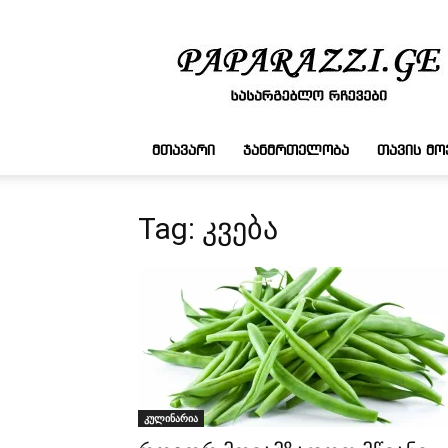
სასარგებლო
რჩევები
ᲛᲗᲐᲕᲐᲠᲘ
ᲯᲐᲜᲛᲠᲗᲔᲚᲝᲑᲐ
ᲗᲐᲕᲘᲡ Მ
Tag: კვება
კულინარია