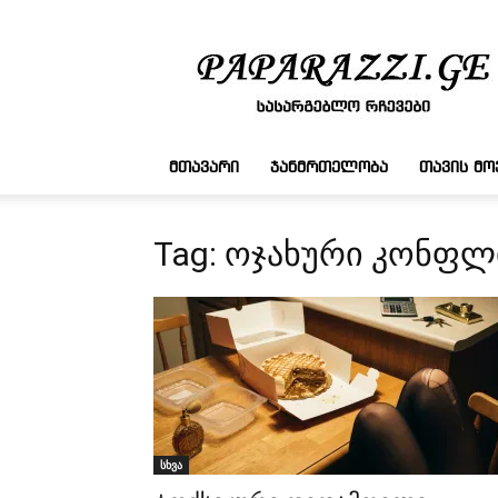
სასარგებლო
რჩევები
ᲛᲗᲐᲕᲐᲠᲘ
ᲯᲐᲜᲛᲠᲗᲔᲚᲝᲑᲐ
ᲗᲐᲕᲘᲡ Მ
Tag: ოჯახური კონფლ
სხვა