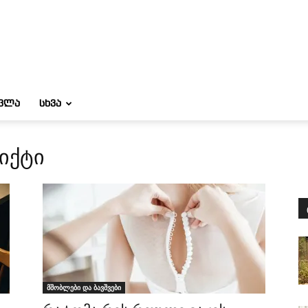
ᲝᲕᲚᲐ
ᲡᲮᲕᲐ
იქტი
მშობლები და ბავშვები