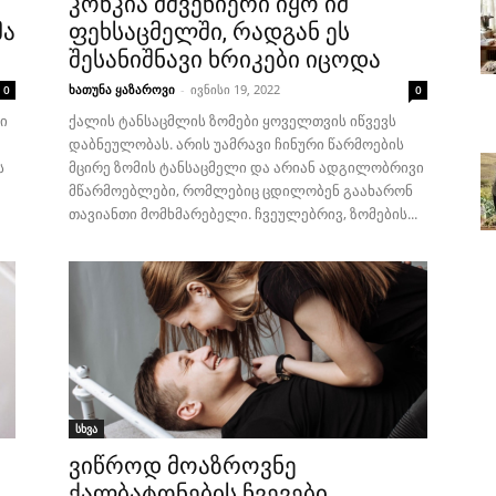
კონკია მშვენიერი იყო იმ
მა
ფეხსაცმელში, რადგან ეს
შესანიშნავი ხრიკები იცოდა
ხათუნა ყაზაროვი
-
ივნისი 19, 2022
0
0
ი
ქალის ტანსაცმლის ზომები ყოველთვის იწვევს
დაბნეულობას. არის უამრავი ჩინური წარმოების
ს
მცირე ზომის ტანსაცმელი და არიან ადგილობრივი
მწარმოებლები, რომლებიც ცდილობენ გაახარონ
თავიანთი მომხმარებელი. ჩვეულებრივ, ზომების...
სხვა
ვიწროდ მოაზროვნე
ქალბატონების ჩვევები,