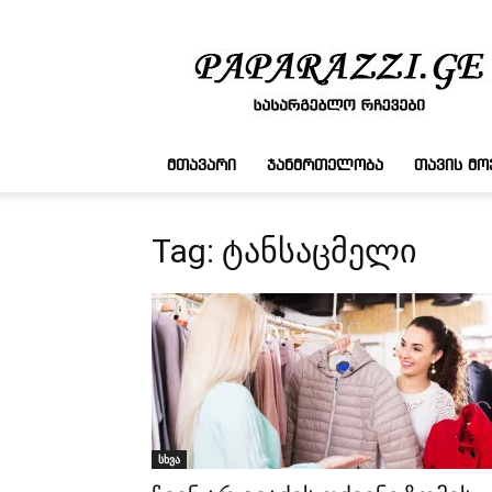
სასარგებლო
რჩევები
ᲛᲗᲐᲕᲐᲠᲘ
ᲯᲐᲜᲛᲠᲗᲔᲚᲝᲑᲐ
ᲗᲐᲕᲘᲡ Მ
Tag: ტანსაცმელი
სხვა