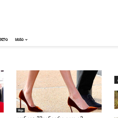
ᲝᲕᲚᲐ
ᲡᲮᲕᲐ
სხვა