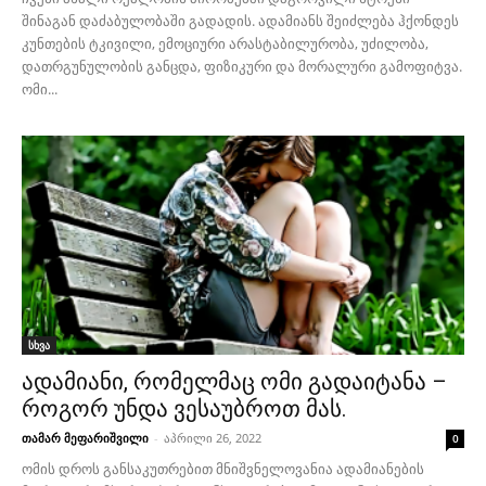
შინაგან დაძაბულობაში გადადის. ადამიანს შეიძლება ჰქონდეს
კუნთების ტკივილი, ემოციური არასტაბილურობა, უძილობა,
დათრგუნულობის განცდა, ფიზიკური და მორალური გამოფიტვა.
ომი...
სხვა
ადამიანი, რომელმაც ომი გადაიტანა –
როგორ უნდა ვესაუბროთ მას.
თამარ მეფარიშვილი
-
აპრილი 26, 2022
0
ომის დროს განსაკუთრებით მნიშვნელოვანია ადამიანების