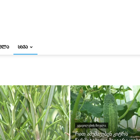
ᲝᲕᲚᲐ
ᲡᲮᲕᲐ
ᲧᲕᲐᲕᲘᲚᲔᲑᲘᲡ ᲛᲝᲕᲚᲐ
რით ამუშავებენ კიტრს