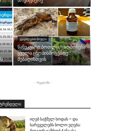
ი
მოვიფიქრე
ᲧᲕᲐᲕᲘᲚᲔᲑᲘᲡ ᲛᲝᲕᲚᲐ
სანუკვარი ბოთლი – აღმოჩენა
ყველა ცნობისმოყვარე
ს
მებაღისთვის
- რეკლამა -
ტრენდული
იღებ საჭმელ სოდას – და
სარეველებს ბოლო ეღება:
როგორ ვაშრობ ჭანგასა...