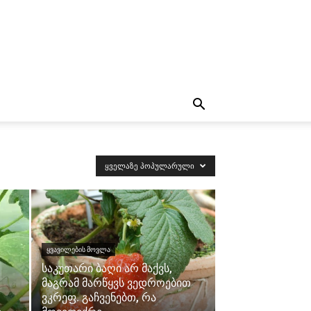
ᲧᲕᲔᲚᲐᲖᲔ ᲞᲝᲞᲣᲚᲐᲠᲣᲚᲘ
ᲧᲕᲐᲕᲘᲚᲔᲑᲘᲡ ᲛᲝᲕᲚᲐ
საკუთარი ბაღი არ მაქვს,
მაგრამ მარწყვს ვედროებით
ვკრეფ. გაჩვენებთ, რა