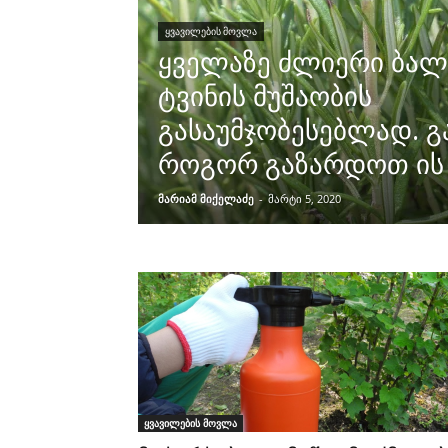
ᲧᲕᲐᲕᲘᲚᲔᲑᲘᲡ ᲛᲝᲕᲚᲐ
ყველაზე ძლიერი ბალ
ტვინის მუშაობის
გასაუმჯობესებლად. 
როგორ გაზარდოთ ის 
მარიამ მიქელაძე
-
მარტი 5, 2020
ყვავილების მოვლა