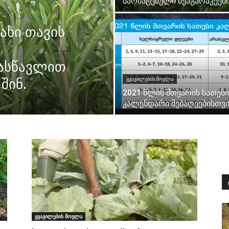
წარმატებული მეაგარაკეებ
ახი თავის
გასწავლით
შინ.
ᲧᲕᲐᲕᲘᲚᲔᲑᲘᲡ ᲛᲝᲕᲚᲐ
2021 წლის მთვარის სათესი
კალენდარი მებაღეებისთვი
ყვავილების მოვლა